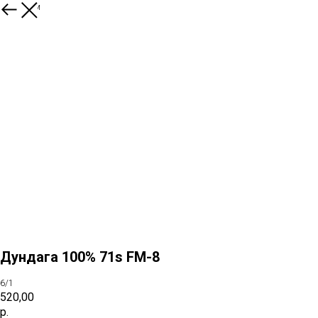
К товарам
Дундага 100% 71s FM-8
6/1
520,00
р.