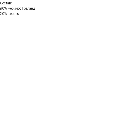
Состав:
80% меринос Готланд
20% шерсть