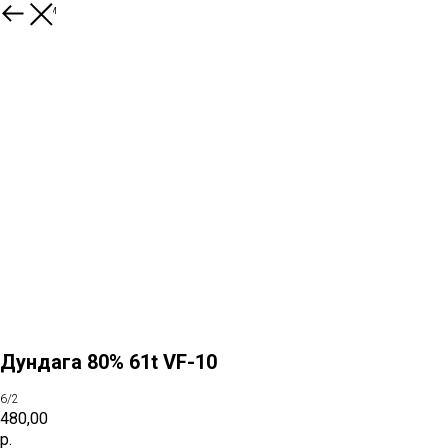
К товарам
Дундага 80% 61t VF-10
6/2
480,00
р.