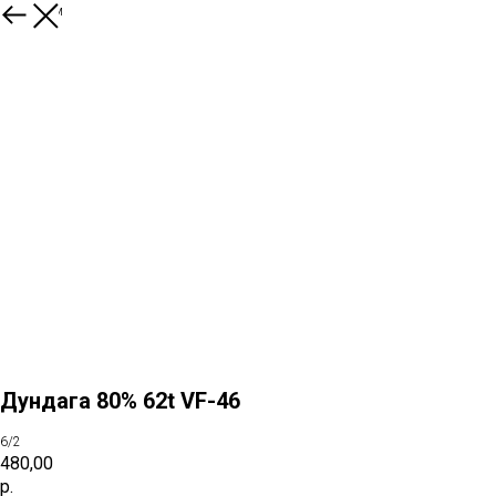
К товарам
Дундага 80% 62t VF-46
6/2
480,00
р.