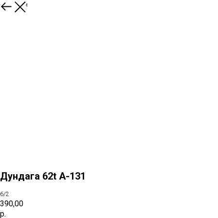
К товарам
Дундага 62t A-131
6/2
390,00
р.