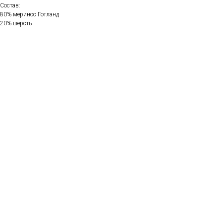
Состав:
80% меринос Готланд
20% шерсть