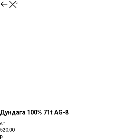
К товарам
Дундага 100% 71t AG-8
6/1
520,00
р.