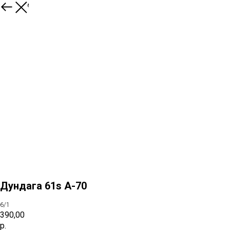
К товарам
Дундага 61s A-70
6/1
390,00
р.