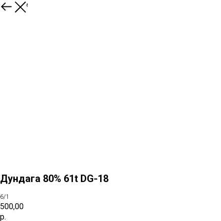
К товарам
Дундага 80% 61t DG-18
6/1
500,00
р.