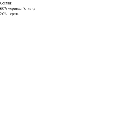
Состав:
80% меринос Готланд
20% шерсть