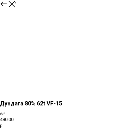
К товарам
Дундага 80% 62t VF-15
6/2
480,00
р.