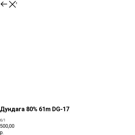
К товарам
Дундага 80% 61m DG-17
6/1
500,00
р.