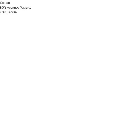
Состав:
80% меринос Готланд
20% шерсть