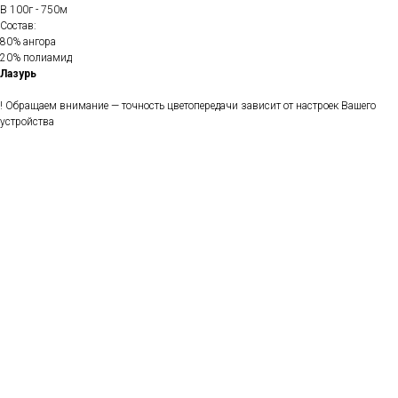
В 100г - 750м
Состав:
80% ангора
20% полиамид
Лазурь
! Обращаем внимание — точность цветопередачи зависит от настроек Вашего
устройства