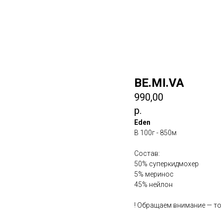
BE.MI.VA
990,00
р.
Eden
В 100г - 850м
Состав:
50% суперкидмохер
5% меринос
45% нейлон
! Обращаем внимание — т