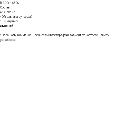
В 100г - 650м
Состав:
45% акрил
40% альпака суперфайн
15% меринос
Льняной
! Обращаем внимание — точность цветопередачи зависит от настроек Вашего
устройства