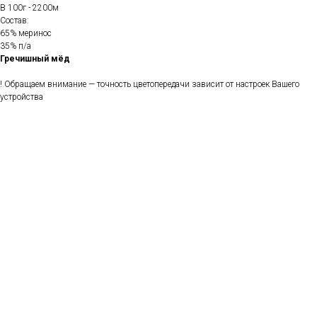
В 100г - 2200м
Состав:
65% меринос
35% п/а
Гречишный мёд
! Обращаем внимание — точность цветопередачи зависит от настроек Вашего
устройства