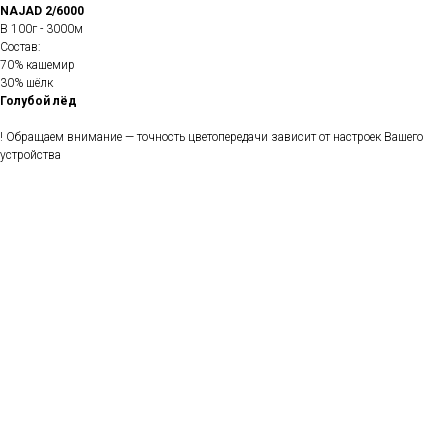
NAJAD 2/6000
В 100г - 3000м
Состав:
70% кашемир
30% шёлк
Голубой лёд
! Обращаем внимание — точность цветопередачи зависит от настроек Вашего
устройства