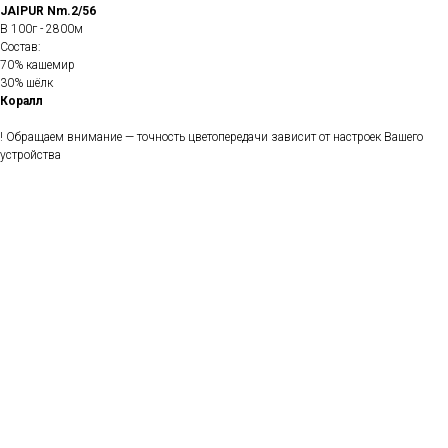
JAIPUR Nm.2/56
В 100г - 2800м
Состав:
70% кашемир
30% шёлк
Коралл
! Обращаем внимание — точность цветопередачи зависит от настроек Вашего
устройства