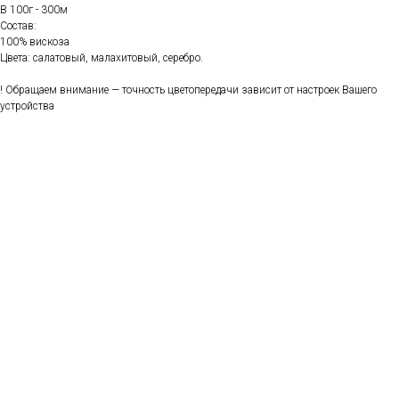
В 100г - 300м
Состав:
100% вискоза
Цвета: салатовый, малахитовый, серебро.
! Обращаем внимание — точность цветопередачи зависит от настроек Вашего
устройства