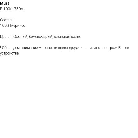
Must
В 100г - 750м
Состав :
100% Меринос
Цвета: небесный, бежево-серый, слоновая кость.
! Обращаем внимание — точность цветопередачи зависит от настроек Вашего
устройства